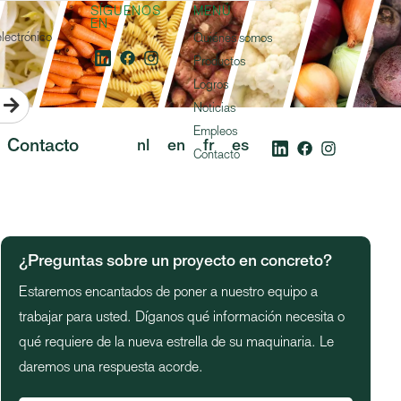
SÍGUENOS
MENÚ
EN
electrónico
Quiénes somos
Productos
Logros

Noticias
Empleos
Contacto
nl
en
fr
es
Contacto
¿Preguntas sobre un proyecto en concreto?
Estaremos encantados de poner a nuestro equipo a
trabajar para usted. Díganos qué información necesita o
qué requiere de la nueva estrella de su maquinaria. Le
daremos una respuesta acorde.