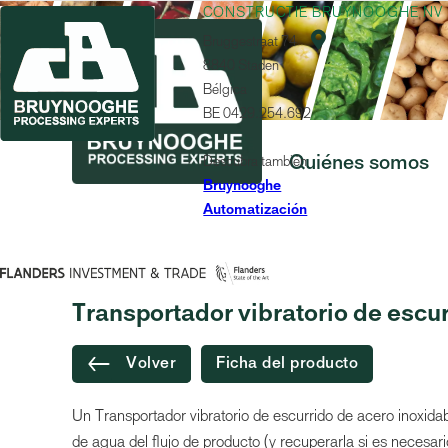
CONSTRUCTIE BRUYNOOGHE NV

Bruggestraat 74
8840 Staden
Bélgica
BE 0429.254.692
Descubra también
Quiénes somos
Bruynooghe
Automatización
MÁQUINA
Transportador vibratorio de escu
Volver
Ficha del producto
Un Transportador vibratorio de escurrido de acero inoxida
de agua del flujo de producto (y recuperarla si es neces