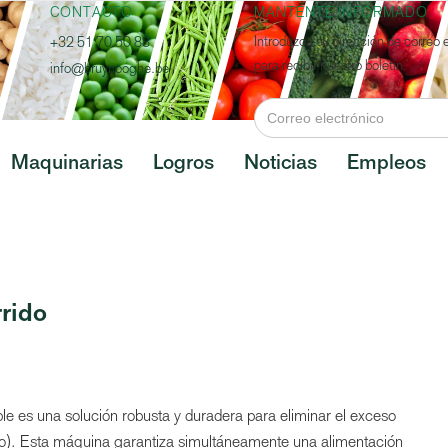
CONTACTO
MANTENTE INFORMADO
Introduzca su dirección de correo 
+32 51 70 50 88
para recibir nuestro boletín.
info@bruynooghe.be
Maquinarias
Logros
Noticias
Empleos
rrido
ble es una solución robusta y duradera para eliminar el exceso
ario). Esta máquina garantiza simultáneamente una alimentación